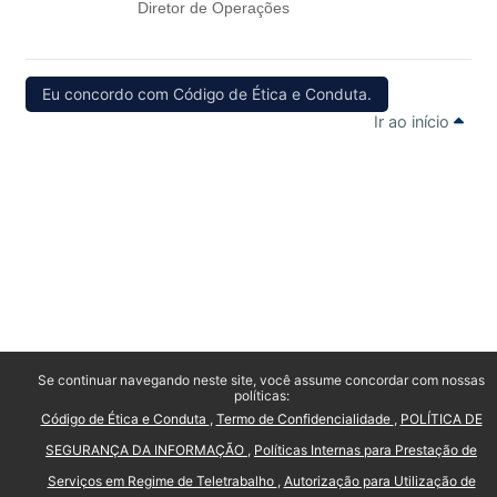
Diretor de Operações
Eu concordo com Código de Ética e Conduta.
Ir ao início
Se continuar navegando neste site, você assume concordar com nossas
políticas:
Código de Ética e Conduta
Termo de Confidencialidade
POLÍTICA DE
SEGURANÇA DA INFORMAÇÃO
Políticas Internas para Prestação de
Serviços em Regime de Teletrabalho
Autorização para Utilização de