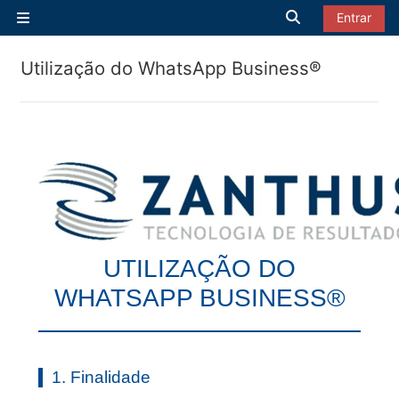
Ir para o conteúdo principal
Alternar entrad
Entrar
Painel lateral
Utilização do WhatsApp Business®
UTILIZAÇÃO DO
WHATSAPP BUSINESS®
1. Finalidade