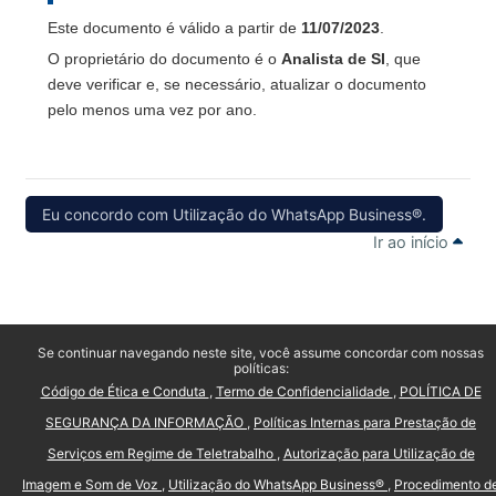
Este documento é válido a partir de
11/07/2023
.
O proprietário do documento é o
Analista de SI
, que
deve verificar e, se necessário, atualizar o documento
pelo menos uma vez por ano.
Eu concordo com Utilização do WhatsApp Business®.
Ir ao início
Se continuar navegando neste site, você assume concordar com nossas
políticas:
Código de Ética e Conduta
Termo de Confidencialidade
POLÍTICA DE
SEGURANÇA DA INFORMAÇÃO
Políticas Internas para Prestação de
Serviços em Regime de Teletrabalho
Autorização para Utilização de
Imagem e Som de Voz
Utilização do WhatsApp Business®
Procedimento d