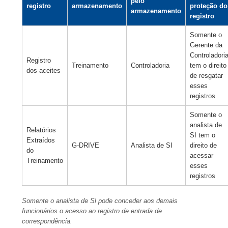
pelo
registro
armazenamento
proteção do
armazenamento
registro
Somente o
Gerente da
Controladori
Registro
Treinamento
Controladoria
tem o direito
dos aceites
de resgatar
esses
registros
Somente o
analista de
Relatórios
SI tem o
Extraídos
G-DRIVE
Analista de SI
direito de
do
acessar
Treinamento
esses
registros
Somente o analista de Sl pode conceder aos demais
funcionários o acesso ao registro de entrada de
correspondência.