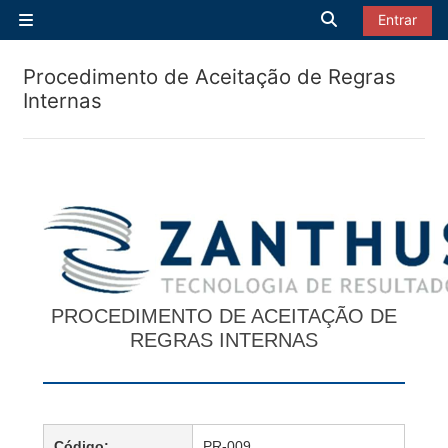
Ir para o conteúdo principal
Alternar entrad
Entrar
Painel lateral
Procedimento de Aceitação de Regras
Internas
PROCEDIMENTO DE ACEITAÇÃO DE
REGRAS INTERNAS
Código:
PR-009