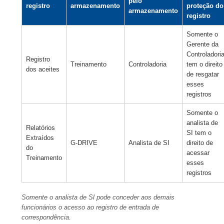
pelo
registro
armazenamento
proteção do
armazenamento
registro
Somente o
Gerente da
Controladori
Registro
Treinamento
Controladoria
tem o direito
dos aceites
de resgatar
esses
registros
Somente o
analista de
Relatórios
SI tem o
Extraídos
G-DRIVE
Analista de SI
direito de
do
acessar
Treinamento
esses
registros
Somente o analista de Sl pode conceder aos demais
funcionários o acesso ao registro de entrada de
correspondência.