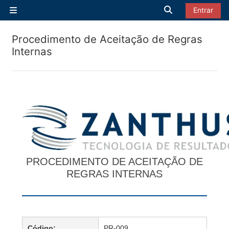
Ir para o conteúdo principal
Alternar entrad
Entrar
Painel lateral
Procedimento de Aceitação de Regras
Internas
PROCEDIMENTO DE ACEITAÇÃO DE
REGRAS INTERNAS
Código:
PR-009