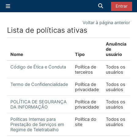
Ir para o conteúdo principal
Alternar entrad
Entrar
Painel lateral
Voltar à página anterior
Lista de políticas ativas
Anuência
de
Nome
Tipo
usuário
Código de Ética e Conduta
Política de
Todos os
terceiros
usuários
Termo de Confidencialidade
Política de
Todos os
privacidade
usuários
POLÍTICA DE SEGURANÇA
Política de
Todos os
DA INFORMAÇÃO
privacidade
usuários
Políticas Internas para
Política do
Todos os
Prestação de Serviços em
site
usuários
Regime de Teletrabalho