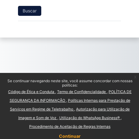
x
Se continuar navegando neste site, você assume concordar com nossas
políticas:
Código de Ética e Conduta
Termo de Confidencialidade
POLÍTICA DE
SEGURANÇA DA INFORMAÇÃO
Políticas Internas para Prestação de
Serviços em Regime de Teletrabalho
Autorização para Utilização de
Imagem e Som de Voz
Utilização do WhatsApp Business®
Procedimento de Aceitação de Regras Internas
Continuar